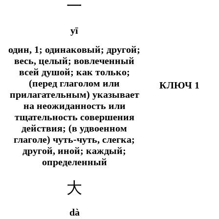
一
yī
один, 1; одинаковый; другой;
весь, целый; вовлеченный
всей душой;
как только;
(перед глаголом или
КЛЮЧ 1
прилагательным) указывает
на неожиданность или
тщательность совершения
действия; (в удвоенном
глаголе) чуть-чуть, слегка;
другой, иной; каждый;
определенный
大
dà