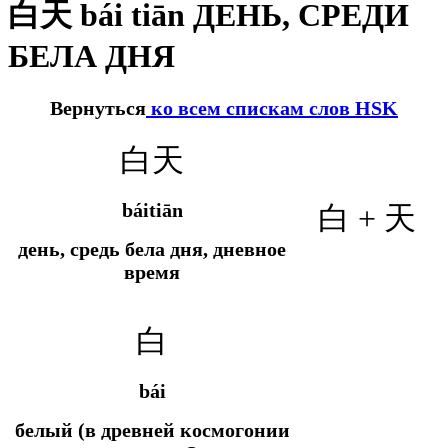
白天 bái tiān ДЕНЬ, СРЕДИ
БЕЛА ДНЯ
Вернуться
ко всем спискам слов HSK
白天
báitiān
白 + 天
день, средь бела дня, дневное
время
白
bái
белый (в древней космогонии