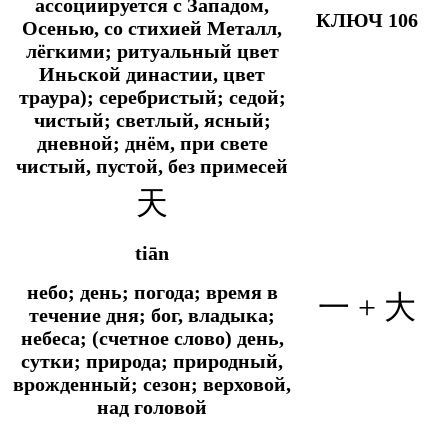
ассоциируется с Западом,
КЛЮЧ 106
Осенью, со стихией Металл,
лёгкими; ритуальный цвет
Иньской династии, цвет
траура); серебристый; седой;
чистый; светлый, ясный;
дневной; днём, при свете
чистый, пустой, без примесей
天
tiān
небо; день; погода; время в
一 + 大
течение дня; бог, владыка;
небеса; (счетное слово) день,
сутки;
природа; природный,
врожденный; сезон; верховой,
над головой