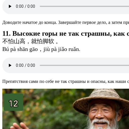
Доводите начатое до конца. Завершайте первое дело, а затем п
11. Высокие горы не так страшны, как 
不怕山高，就怕脚软 。
Bú pà shān gāo，jiù pà jiǎo ruǎn.
Препятствия сами по себе не так страшны и опасны, как наши 