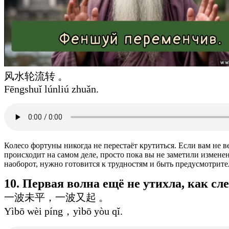
风水轮流转 。
Fēngshuǐ lúnliú zhuǎn.
Колесо фортуны никогда не перестаёт крутиться. Если вам не вез
происходит на самом деле, просто пока вы не заметили измене
наоборот, нужно готовится к трудностям и быть предусмотрит
10. Первая волна ещё не утихла, как с
一波未平，一波又起 。
Yìbō wèi píng，yìbō yòu qǐ.