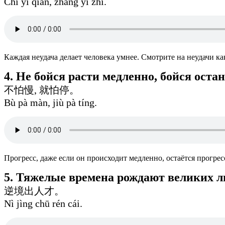
Chī yī qiàn, zhǎng yí zhì.
Каждая неудача делает человека умнее. Смотрите на неудачи ка
4. Не бойся расти медленно, бойся оста
不怕慢, 就怕停。
Bù pà màn, jiù pà tíng.
Прогресс, даже если он происходит медленно, остаётся прогрес
5. Тяжелые времена рождают великих л
逆境出人才。
Nì jìng chū rén cái.