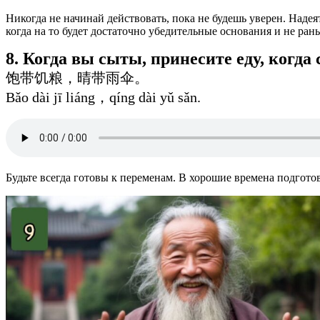
Никогда не начинай действовать, пока не будешь уверен. Надея
когда на то будет достаточно убедительные основания и не ран
8. Когда вы сыты, принесите еду, когда 
饱带饥粮，晴带雨伞。
Bǎo dài jī liáng，qíng dài yǔ sǎn.
Будьте всегда готовы к переменам. В хорошие времена подгото