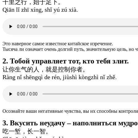
千里之行，始于足下。
Qiān lǐ zhī xíng, shǐ yú zú xià.
Это наверное самое известное китайское изречение.
Тысяча ли означает очень долгий путь, значительную цель, но
2. Тобой управляет тот, кто тебя злит.
让你生气的人，就是控制你者。
Ràng nǐ shēngqì de rén, jiùshì kòngzhì nǐ zhě.
Осознайте ваши негативные чувства, вы их способны контролир
3. Вкусить неудачу – наполниться мудр
吃一堑，长一智。