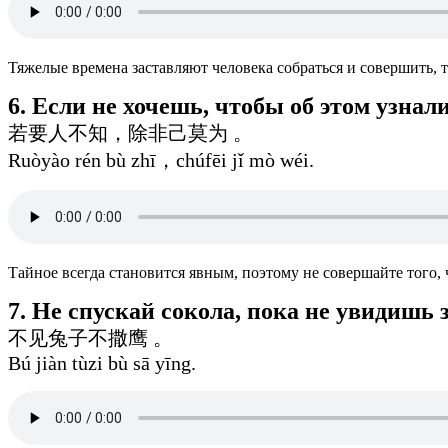
Тяжелые времена заставляют человека собраться и совершить, т
6. Если не хочешь, чтобы об этом узнали
若要人不知，除非己莫为 。
Ruòyào rén bù zhī，chúfēi jǐ mò wéi.
Тайное всегда становится явным, поэтому не совершайте того, 
7. Не спускай сокола, пока не увидишь 
不见兔子不撒鹰 。
Bú jiàn tùzi bù sā yīng.