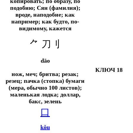
копировать; по образу, по
подобию; Сян (фамилия);
вроде, наподобие; как
например; как будто, по-
видимому, кажется
⺈
刀刂
dāo
КЛЮЧ 18
нож, меч; бритва; резак;
резец; пачка (стопка) бумаги
(мера, обычно 100 листов);
маленькая лодка; доллар,
бакс, зелень
口
kǒu