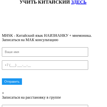
УЧИТЬ КИТАЙСКИЙ
ЗДЕСЬ
#ключикитайскиеиероглиф #разбориероглифанаключи
#списоксловhsk1 #списоксловhsk1новыйстандарт #списоксловhsk2 #списоксловhsk2новытандарт #списоксловhsk3
#списоксловhsk3новыйстандарт #списоксловhsk4 #списоксловhsk4новыйстандарт #списоксловhsk5
#списоксловhsk5новыйстандарт #списоксловhsk6 #списоксловhsk6новыйстандар3.0
MHSK - Китайский язык НАИЗНАНКУ + мнемоника.
Записаться на МАК консультацию
×
Записаться на расстановку в группе