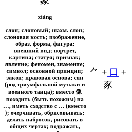
象
xiàng
слон; слоновый; шахм. слон;
слоновая кость; изображение,
образ, форма, фигура;
внешний вид; портрет,
картина; статуя; признак;
явление; феномен, знамение;
⺈
+
口
+
символ; основной принцип;
закон; правовая основа; сян
豕
(род триумфальной музыки и
военного танца); вместо 像
походить (быть похожим) на
…, иметь сходство с … (вместо
); очерчивать, обрисовывать;
делать набросок, рисовать в
общих чертах; подражать,