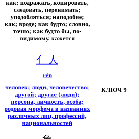
как; подражать, копировать,
следовать, перенимать;
уподобляться; наподобие;
как; вроде; как будто; словно,
точно; как будто бы, по-
видимому, кажется
亻
人
rén
человек; люди, человечество;
КЛЮЧ 9
другой; другие (люди);
персона, личность, особа;
родовая морфема в названиях
различных лиц, профессий,
национальностей