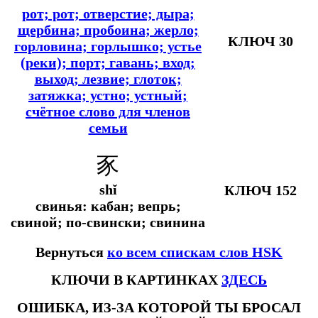
рот; рот; отверстие; дыра;
щербина; пробоина; жерло;
КЛЮЧ 30
горловина; горлышко; устье
(реки); порт; гавань; вход;
выход; лезвие; глоток;
затяжка; устно; устный;
счётное слово для членов
семьи
豕
shǐ
КЛЮЧ 152
свинья: кабан; вепрь;
свиной; по-свински; свинина
Вернуться
ко всем спискам слов HSK
КЛЮЧИ В КАРТИНКАХ
ЗДЕСЬ
ОШИБКА, ИЗ-ЗА КОТОРОЙ ТЫ БРОСАЛ