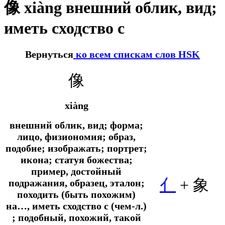
像 xiàng внешний облик, вид;
иметь сходство с
Вернуться
ко всем спискам слов HSK
像
xiàng
внешний облик, вид; форма;
лицо, физиономия; образ,
подобие; изображать; портрет;
икона; статуя божества;
пример, достойный
亻
+ 象
подражания, образец, эталон;
походить (быть похожим)
на…, иметь сходство с (чем-л.)
; подобный, похожий, такой