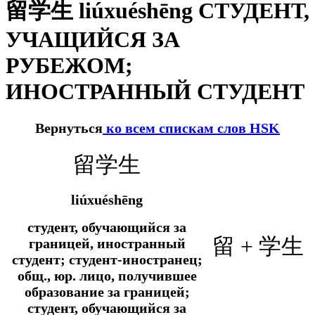
留学生 liúxuéshēng СТУДЕНТ,
УЧАЩИЙСЯ ЗА
РУБЕЖОМ;
ИНОСТРАННЫЙ СТУДЕНТ
Вернуться
ко всем спискам слов HSK
留学生
liúxuéshēng
студент, обучающийся за
留 + 学生
границей, иностранный
студент; студент-иностранец;
общ., юр.
лицо, получившее
образование за границей;
студент, обучающийся за