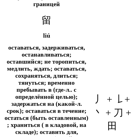
границей
留
liú
оставаться, задерживаться,
останавливаться;
оставшийся; не торопиться,
медлить, ждать; оставаться,
сохраняться, длиться;
тянуться; временно
пребывать в (где-л.. с
определённой целью);
丿 + 𠄌+
задержаться на (какой-л.
丶 +
刀 +
срок); оставаться в течение;
остаться (быть оставленным)
田
; храниться ( в кладовой, на
складе); оставить для,