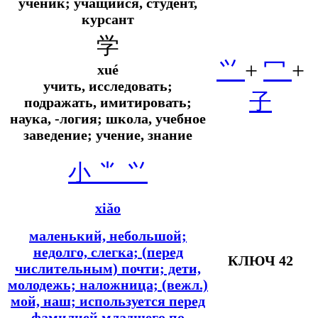
ученик; учащийся, студент,
курсант
学
⺍
+
冖
+
xué
учить, исследовать;
子
подражать, имитировать;
наука, -логия; школа, учебное
заведение; учение, знание
小 ⺌ ⺍
xiǎo
маленький, небольшой;
недолго, слегка; (перед
КЛЮЧ 42
числительным) почти; дети,
молодежь; наложница; (вежл.)
мой, наш; используется перед
фамилией младшего по