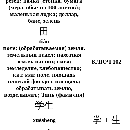
резец; пачка (стопка) бумаги
(мера, обычно 100 листов);
маленькая лодка; доллар,
бакс, зелень
田
tián
поле; (обрабатываемая) земля,
земельный надел; пахотная
земля, пашня; нива;
КЛЮЧ 102
земледелие, хлебопашество;
кит. мат.
поле, площадь
плоской фигуры, площадь;
обрабатывать землю,
возделывать; Тянь (фамилия)
学生
学 + 生
xuésheng