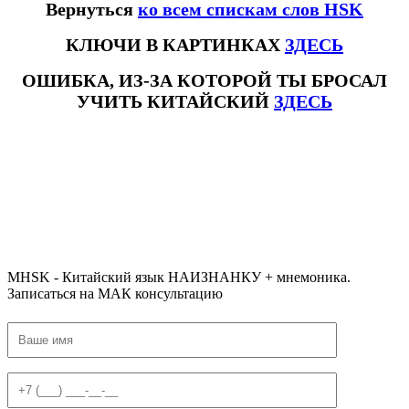
Вернуться
ко всем спискам слов HSK
КЛЮЧИ В КАРТИНКАХ
ЗДЕСЬ
ОШИБКА, ИЗ-ЗА КОТОРОЙ ТЫ БРОСАЛ
УЧИТЬ КИТАЙСКИЙ
ЗДЕСЬ
#ключикитайскиеиероглиф #разбориероглифанаключи
#списоксловhsk1 #списоксловhsk1новыйстандарт #списоксловhsk2 #списоксловhsk2новытандарт #списоксловhsk3
#списоксловhsk3новыйстандарт #списоксловhsk4 #списоксловhsk4новыйстандарт #списоксловhsk5
#списоксловhsk5новыйстандарт #списоксловhsk6 #списоксловhsk6новыйстандар3.0 #списоксловhsk7 #списоксловhsk8
#списоксловhsk9
MHSK - Китайский язык НАИЗНАНКУ + мнемоника.
Записаться на МАК консультацию