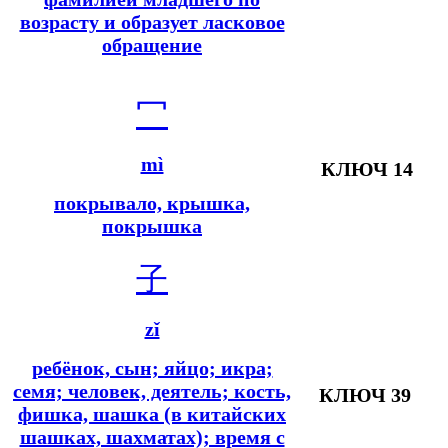
возрасту и образует ласковое
обращение
冖
mì
КЛЮЧ 14
покрывало, крышка,
покрышка
子
zǐ
ребёнок, сын; яйцо; икра;
семя; человек, деятель; кость,
КЛЮЧ 39
фишка, шашка (в китайских
шашках, шахматах); время с