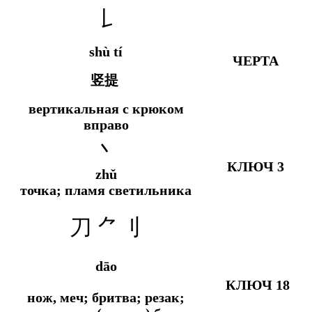
𠄌
shù tí
ЧЕРТА
竖提
вертикальная с крюком
вправо
丶
КЛЮЧ 3
zhǔ
точка; пламя светильника
刀 ⺈
刂
dāo
КЛЮЧ 18
нож, меч; бритва; резак;