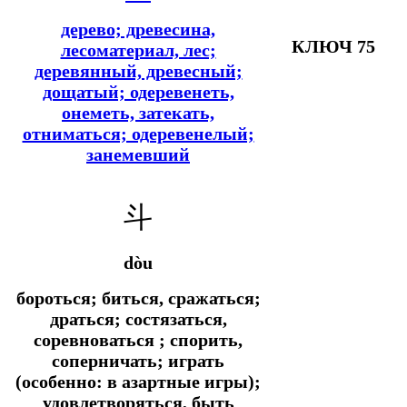
дерево; древесина,
КЛЮЧ 75
лесоматериал, лес;
деревянный, древесный;
дощатый; одеревенеть,
онеметь, затекать,
отниматься; одеревенелый;
занемевший
斗
dòu
бороться; биться, сражаться;
драться; состязаться,
соревноваться ; спорить,
соперничать; играть
(особенно: в азартные игры);
удовлетворяться, быть