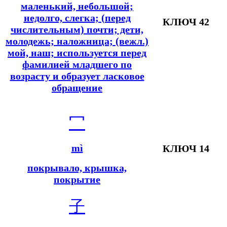
маленький, небольшой;
недолго, слегка; (перед
КЛЮЧ 42
числительным) почти; дети,
молодежь; наложница; (вежл.)
мой, наш; используется перед
фамилией младшего по
возрасту и образует ласковое
обращение
冖
mì
КЛЮЧ 14
покрывало, крышка,
покрытие
子