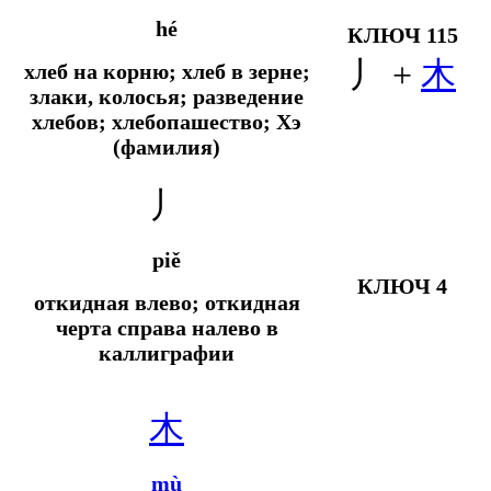
hé
КЛЮЧ 115
丿 +
木
хлеб на корню; хлеб в зерне;
злаки, колосья; разведение
хлебов; хлебопашество; Хэ
(фамилия)
丿
piě
КЛЮЧ 4
откидная влево; откидная
черта справа налево в
каллиграфии
木
mù