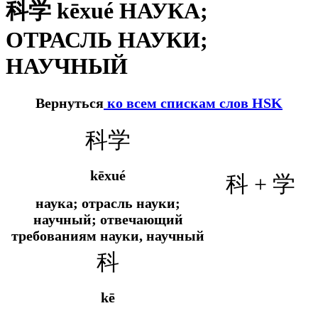
科学 kēxué НАУКА;
ОТРАСЛЬ НАУКИ;
НАУЧНЫЙ
Вернуться
ко всем спискам слов HSK
科学
kēxué
科 + 学
наука; отрасль науки;
научный; отвечающий
требованиям науки, научный
科
kē