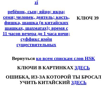
zǐ
ребёнок, сын; яйцо; икра;
семя; человек, деятель; кость,
КЛЮЧ 39
фишка, шашка (в китайских
шашках, шахматах); время с
11 часов вечера до 1 часа ночи;
суффикс имён
существительных
Вернуться
ко всем спискам слов HSK
КЛЮЧИ В КАРТИНКАХ
ЗДЕСЬ
ОШИБКА, ИЗ-ЗА КОТОРОЙ ТЫ БРОСАЛ
УЧИТЬ КИТАЙСКИЙ
ЗДЕСЬ
#ключикитайскиеиероглиф #разбориероглифанаключи
#списоксловhsk1 #списоксловhsk1новыйстандарт #списоксловhsk2 #списоксловhsk2новытандарт #списоксловhsk3
#списоксловhsk3новыйстандарт #списоксловhsk4 #списоксловhsk4новыйстандарт #списоксловhsk5