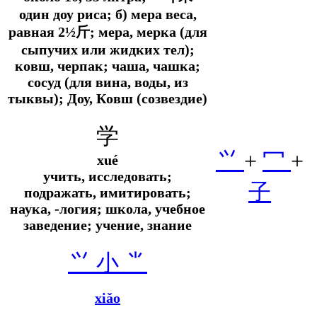
один доу риса; б) мера веса,
равная 2½斤; мера, мерка (для
сыпучих или жидких тел);
ковш, черпак; чаша, чашка;
сосуд (для вина, воды, из
тыквы); Доу, Ковш (созвездие)
学
⺍
+
冖
+
xué
учить, исследовать;
子
подражать, имитировать;
наука, -логия; школа, учебное
заведение; учение, знание
⺍
小 ⺌
xiǎo