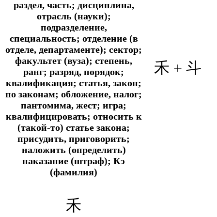
раздел, часть; дисциплина,
отрасль (науки);
подразделение,
специальность; отделение (в
отделе, департаменте); сектор;
факультет (вуза); степень,
禾 + 斗
ранг; разряд, порядок;
квалификация; статья, закон;
по законам; обложение, налог;
пантомима, жест; игра;
квалифицировать; относить к
(такой-то) статье закона;
присудить, приговорить;
наложить (определить)
наказание (штраф); Кэ
(фамилия)
禾