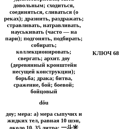
довольным; сходиться,
соединяться, сливаться (о
реках); дразнить, раздражать;
стравливать, натравливать,
науськивать (часто ― на
пари); подгонять, подбирать;
собирать;
коллекционировать;
КЛЮЧ 68
свергать; архит. доу
(деревянный кронштейн
несущей конструкции);
борьба; драка; битва,
сражение, бой; боевой;
бойцовый
dǒu
доу; мера: а) мера сыпучих и
жидких тел, равная 10 шэн,
около 10, 35 литра; 一斗米