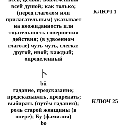
всей душой;
как только;
КЛЮЧ 1
(перед глаголом или
прилагательным) указывает
на неожиданность или
тщательность совершения
действия; (в удвоенном
глаголе) чуть-чуть, слегка;
другой, иной; каждый;
определенный
卜
bǔ
гадание, предсказание;
предсказывать, предрекать;
КЛЮЧ 25
выбирать (путём гадания);
роль старой женщины (в
опере); Бу (фамилия)
bo