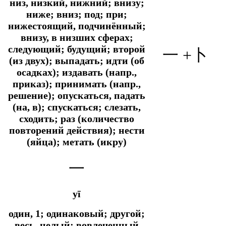
низ, низкий, нижний; внизу;
ниже; вниз; под; при;
нижестоящий, подчинённый;
внизу, в низших сферах;
следующий; будущий; второй
一 +卜
(из двух); выпадать; идти (об
осадках); издавать (напр.,
приказ); принимать (напр.,
решение); опускаться, падать
(на, в); спускаться; слезать,
сходить; раз (количество
повторений действия); нести
(яйца); метать (икру)
一
yī
один, 1; одинаковый; другой;
весь, целый; вовлеченный