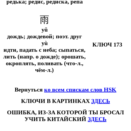
редька; редис, редиска, репа
雨
yǔ
дождь; дождевой;
поэт.
друг
yù
КЛЮЧ 173
идти, падать с неба; сыпаться,
лить (
напр.
о дожде); орошать,
окроплять, поливать (что-л.,
чём-л.)
Вернуться
ко всем спискам слов HSK
КЛЮЧИ В КАРТИНКАХ
ЗДЕСЬ
ОШИБКА, ИЗ-ЗА КОТОРОЙ ТЫ БРОСАЛ
УЧИТЬ КИТАЙСКИЙ
ЗДЕСЬ
#ключикитайскиеиероглиф #разбориероглифанаключи