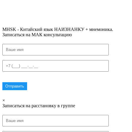
#списоксловhsk1 #списоксловhsk1новыйстандарт #списоксловhsk2 #списоксловhsk2новытандарт #списоксловhsk3
#списоксловhsk3новыйстандарт #списоксловhsk4 #списоксловhsk4новыйстандарт #списоксловhsk5
#списоксловhsk5новыйстандарт #списоксловhsk6 #списоксловhsk6новыйстандар3.0
MHSK - Китайский язык НАИЗНАНКУ + мнемоника.
Записаться на МАК консультацию
×
Записаться на расстановку в группе