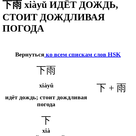
下雨 xiàyǔ ИДЁТ ДОЖДЬ,
СТОИТ ДОЖДЛИВАЯ
ПОГОДА
Вернуться
ко всем спискам слов HSK
下雨
xiàyǔ
下 + 雨
идёт дождь; стоит дождливая
погода
下
xià